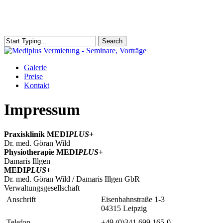
Skip
to
main
content
Search
Close
Search
Menu
Galerie
Preise
Kontakt
Impressum
Praxisklinik MEDI
PLUS
+
Dr. med. Göran Wild
Physiotherapie MEDI
PLUS
+
Damaris Illgen
MEDI
PLUS
+
Dr. med. Göran Wild / Damaris Illgen GbR
Verwaltungsgesellschaft
Anschrift
Eisenbahnstraße 1-3
04315 Leipzig
Telefon
+49 (0)341 699 165-0