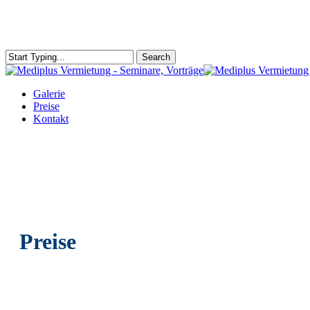
Skip
to
main
content
Search
Close
Search
Menu
Galerie
Preise
Kontakt
Preise