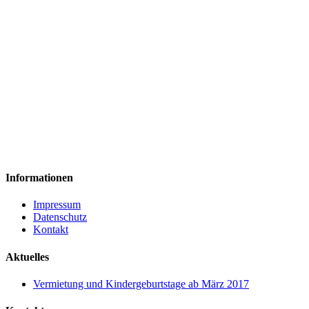
25 € je Stunde
180 € pro Tag
350 € Samstag/Sonntag
450 € Freitag 12.00 – Sonntag 18.00
25 € Endreinigung
Informationen
Impressum
Datenschutz
Kontakt
Aktuelles
Vermietung und Kindergeburtstage ab März 2017